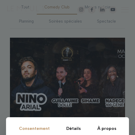
Tout
Comedy Club
Menus spéciaux
Planning
Soirées spéciales
Spectacle
Consentement
Détails
À propos