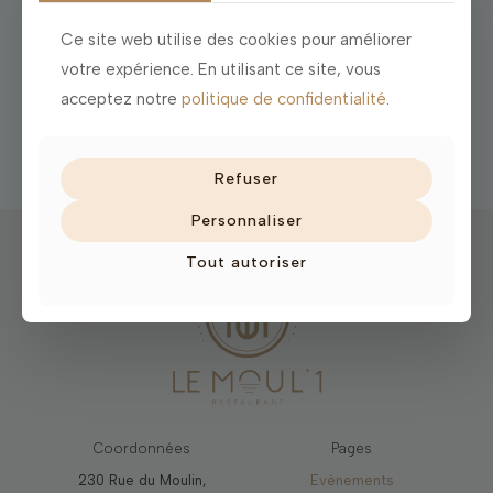
2 août 2026
Le Moul’1 Comedy club –
Ce site web utilise des cookies pour améliorer
MARDI 13 OCTOBRE
votre expérience. En utilisant ce site, vous
acceptez notre
politique de confidentialité
.
Lire plus
Refuser
Personnaliser
Tout autoriser
Coordonnées
Pages
230 Rue du Moulin,
Evènements