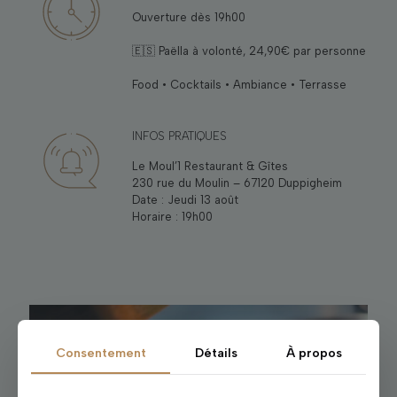
Ouverture dès 19h00
🇪🇸 Paëlla à volonté, 24,90€ par personne
Food • Cocktails • Ambiance • Terrasse
INFOS PRATIQUES
Le Moul’1 Restaurant & Gîtes
230 rue du Moulin – 67120 Duppigheim
Date : Jeudi 13 août
Horaire : 19h00
Consentement
Détails
À propos